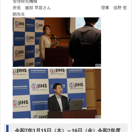
管理研究機構
所長 服部 早苗さん 理事 俣野 哲
朗先生
令和7年1月15日（木）～16日（金）令和7年度